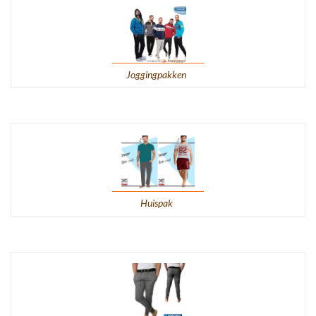
Joggingpakken
Huispak