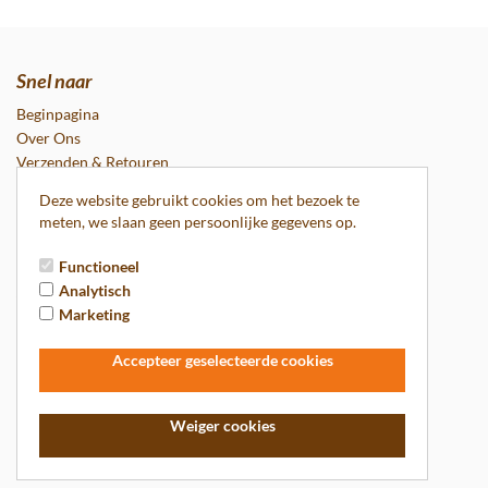
Snel naar
Beginpagina
Over Ons
Verzenden & Retouren
Onze Merken
Deze website gebruikt cookies om het bezoek te
Contact
meten, we slaan geen persoonlijke gegevens op.
Contactgegevens
Algemene voorwaarden
Functioneel
Suggesties of Tips
Analytisch
Marketing
Heeft U suggesties of Tips geef het door aan ons bij contacten
Review plaatsen
Accepteer geselecteerde cookies
Plaats u review bij het bestelde product
Wij danken u voor genomen moeite!!
Weiger cookies
Inschrijven voor de nieuwsbrief